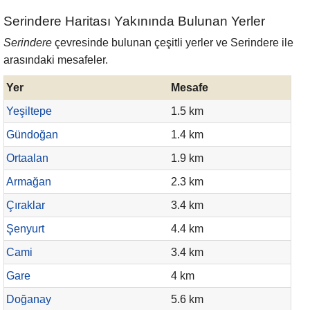
Serindere Haritası Yakınında Bulunan Yerler
Serindere
çevresinde bulunan çeşitli yerler ve Serindere ile
arasındaki mesafeler.
Yer
Mesafe
Yeşiltepe
1.5 km
Gündoğan
1.4 km
Ortaalan
1.9 km
Armağan
2.3 km
Çıraklar
3.4 km
Şenyurt
4.4 km
Cami
3.4 km
Gare
4 km
Doğanay
5.6 km