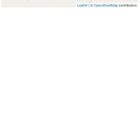
Leaflet
| ©
OpenStreetMap
contributors