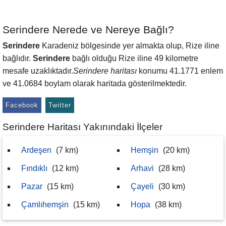
Serindere Nerede ve Nereye Bağlı?
Serindere
Karadeniz bölgesinde yer almakta olup, Rize iline
bağlıdır.
Serindere
bağlı olduğu Rize iline 49 kilometre
mesafe uzaklıktadır.
Serindere haritası
konumu 41.1771 enlem
ve 41.0684 boylam olarak haritada gösterilmektedir.
Facebook
Twitter
Serindere Haritası Yakınındaki İlçeler
Ardeşen
(7 km)
Hemşin
(20 km)
Fındıklı
(12 km)
Arhavi
(28 km)
Pazar
(15 km)
Çayeli
(30 km)
Çamlıhemşin
(15 km)
Hopa
(38 km)