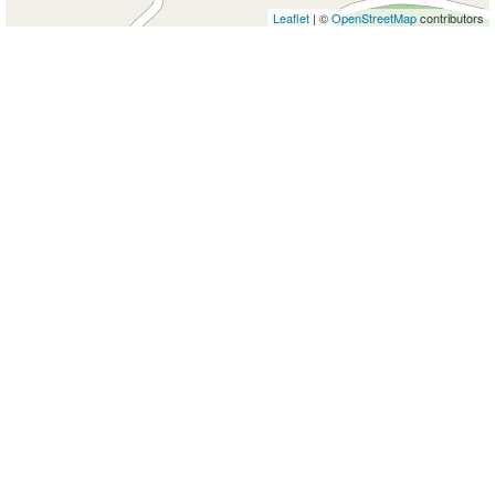
Leaflet
| ©
OpenStreetMap
contributors