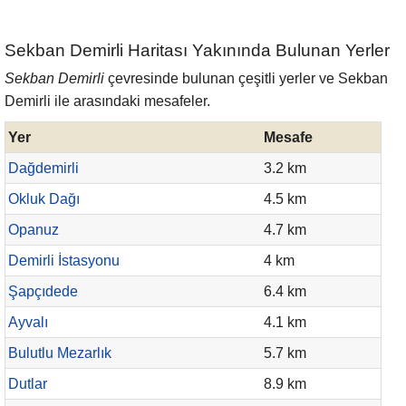
Sekban Demirli Haritası Yakınında Bulunan Yerler
Sekban Demirli
çevresinde bulunan çeşitli yerler ve Sekban
Demirli ile arasındaki mesafeler.
Yer
Mesafe
Dağdemirli
3.2 km
Okluk Dağı
4.5 km
Opanuz
4.7 km
Demirli İstasyonu
4 km
Şapçıdede
6.4 km
Ayvalı
4.1 km
Bulutlu Mezarlık
5.7 km
Dutlar
8.9 km