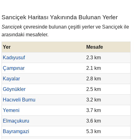
Sarıciçek Haritası Yakınında Bulunan Yerler
Sarıciçek
çevresinde bulunan çeşitli yerler ve Sarıciçek ile
arasındaki mesafeler.
Yer
Mesafe
Kadıyusuf
2.3 km
Çampınar
2.1 km
Kayalar
2.8 km
Göynükler
2.5 km
Hacıveli Burnu
3.2 km
Yemeni
3.7 km
Elmaçukuru
3.6 km
Bayramgazi
5.3 km