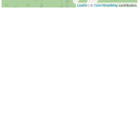
Leaflet
| ©
OpenStreetMap
contributors