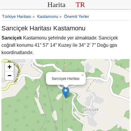
Harita
TR
Türkiye Haritası
»
Kastamonu
»
Önemli Yerler
Sarıciçek Haritası Kastamonu
Sarıciçek
Kastamonu şehrinde yer almaktadır. Sarıciçek
coğrafi konumu 41° 57′ 14″ Kuzey ile 34° 2′ 7″ Doğu gps
koordinatlarıdır.
+
−
×
Sarıciçek Haritası