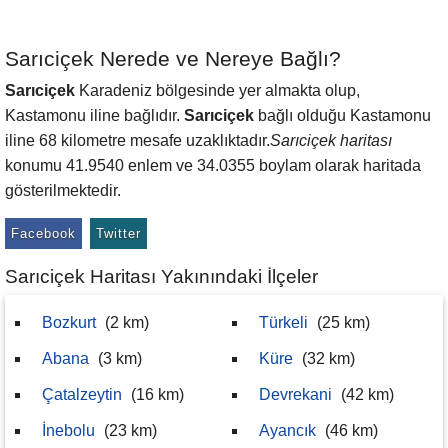
Sarıciçek Nerede ve Nereye Bağlı?
Sarıciçek
Karadeniz bölgesinde yer almakta olup,
Kastamonu iline bağlıdır.
Sarıciçek
bağlı olduğu Kastamonu
iline 68 kilometre mesafe uzaklıktadır.
Sarıciçek haritası
konumu 41.9540 enlem ve 34.0355 boylam olarak haritada
gösterilmektedir.
Facebook
Twitter
Sarıciçek Haritası Yakınındaki İlçeler
Bozkurt
(2 km)
Türkeli
(25 km)
Abana
(3 km)
Küre
(32 km)
Çatalzeytin
(16 km)
Devrekani
(42 km)
İnebolu
(23 km)
Ayancık
(46 km)