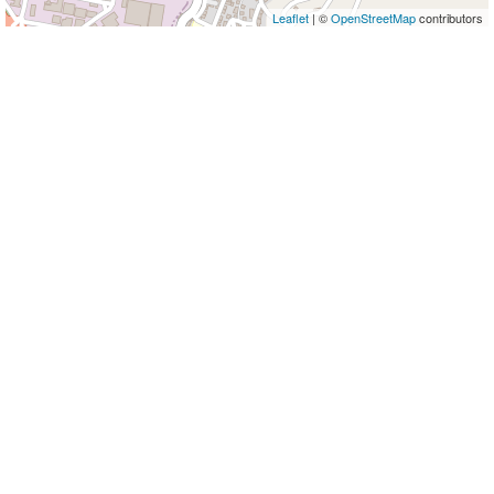
Leaflet
| ©
OpenStreetMap
contributors