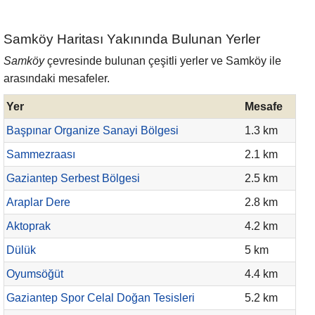
Samköy Haritası Yakınında Bulunan Yerler
Samköy
çevresinde bulunan çeşitli yerler ve Samköy ile
arasındaki mesafeler.
Yer
Mesafe
Başpınar Organize Sanayi Bölgesi
1.3 km
Sammezraası
2.1 km
Gaziantep Serbest Bölgesi
2.5 km
Araplar Dere
2.8 km
Aktoprak
4.2 km
Dülük
5 km
Oyumsöğüt
4.4 km
Gaziantep Spor Celal Doğan Tesisleri
5.2 km