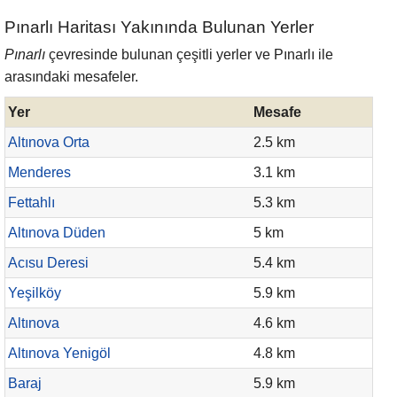
Pınarlı Haritası Yakınında Bulunan Yerler
Pınarlı
çevresinde bulunan çeşitli yerler ve Pınarlı ile
arasındaki mesafeler.
Yer
Mesafe
Altınova Orta
2.5 km
Menderes
3.1 km
Fettahlı
5.3 km
Altınova Düden
5 km
Acısu Deresi
5.4 km
Yeşilköy
5.9 km
Altınova
4.6 km
Altınova Yenigöl
4.8 km
Baraj
5.9 km