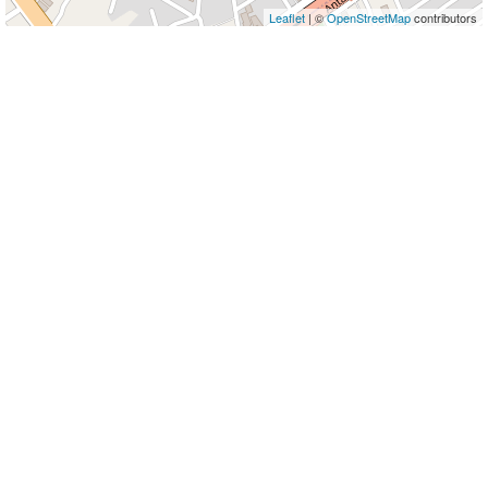
Leaflet
| ©
OpenStreetMap
contributors