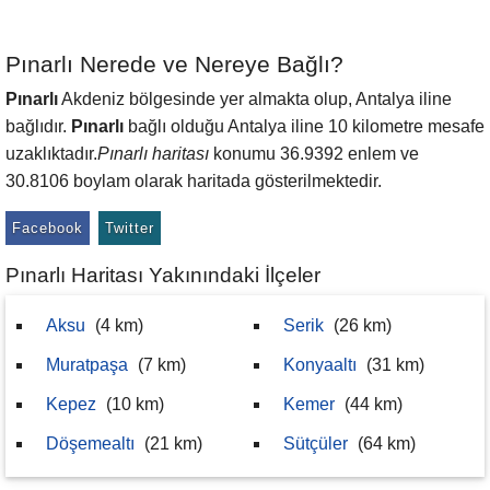
Pınarlı Nerede ve Nereye Bağlı?
Pınarlı
Akdeniz bölgesinde yer almakta olup, Antalya iline
bağlıdır.
Pınarlı
bağlı olduğu Antalya iline 10 kilometre mesafe
uzaklıktadır.
Pınarlı haritası
konumu 36.9392 enlem ve
30.8106 boylam olarak haritada gösterilmektedir.
Facebook
Twitter
Pınarlı Haritası Yakınındaki İlçeler
Aksu
(4 km)
Serik
(26 km)
Muratpaşa
(7 km)
Konyaaltı
(31 km)
Kepez
(10 km)
Kemer
(44 km)
Döşemealtı
(21 km)
Sütçüler
(64 km)