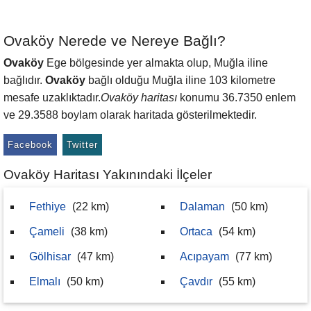
Ovaköy Nerede ve Nereye Bağlı?
Ovaköy
Ege bölgesinde yer almakta olup, Muğla iline
bağlıdır.
Ovaköy
bağlı olduğu Muğla iline 103 kilometre
mesafe uzaklıktadır.
Ovaköy haritası
konumu 36.7350 enlem
ve 29.3588 boylam olarak haritada gösterilmektedir.
Facebook
Twitter
Ovaköy Haritası Yakınındaki İlçeler
Fethiye
(22 km)
Dalaman
(50 km)
Çameli
(38 km)
Ortaca
(54 km)
Gölhisar
(47 km)
Acıpayam
(77 km)
Elmalı
(50 km)
Çavdır
(55 km)