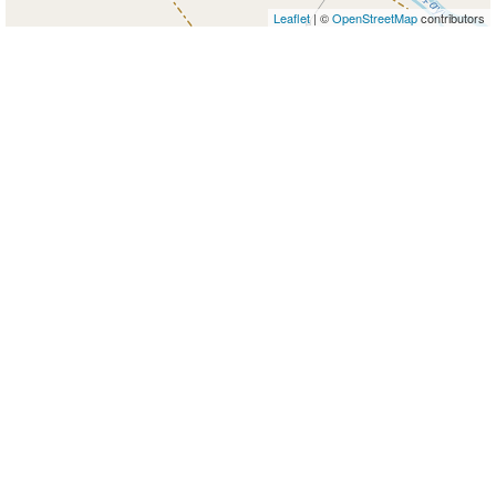
Leaflet
| ©
OpenStreetMap
contributors