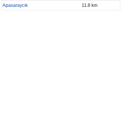
Apasaraycık
11.8 km