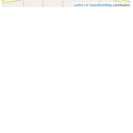
Leaflet
| ©
OpenStreetMap
contributors