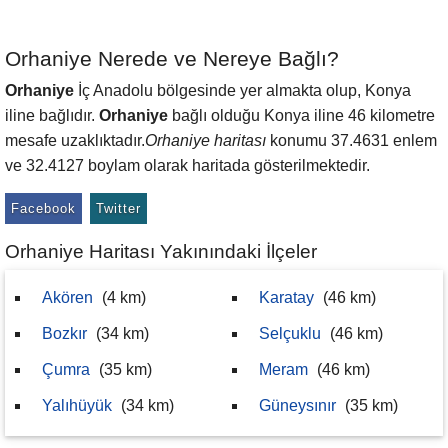
Orhaniye Nerede ve Nereye Bağlı?
Orhaniye
İç Anadolu bölgesinde yer almakta olup, Konya
iline bağlıdır.
Orhaniye
bağlı olduğu Konya iline 46 kilometre
mesafe uzaklıktadır.
Orhaniye haritası
konumu 37.4631 enlem
ve 32.4127 boylam olarak haritada gösterilmektedir.
Facebook
Twitter
Orhaniye Haritası Yakınındaki İlçeler
Akören
(4 km)
Karatay
(46 km)
Bozkır
(34 km)
Selçuklu
(46 km)
Çumra
(35 km)
Meram
(46 km)
Yalıhüyük
(34 km)
Güneysınır
(35 km)