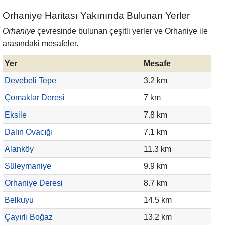
Orhaniye Haritası Yakınında Bulunan Yerler
Orhaniye
çevresinde bulunan çeşitli yerler ve Orhaniye ile
arasındaki mesafeler.
Yer
Mesafe
Devebeli Tepe
3.2 km
Çomaklar Deresi
7 km
Eksile
7.8 km
Dalın Ovacığı
7.1 km
Alanköy
11.3 km
Süleymaniye
9.9 km
Orhaniye Deresi
8.7 km
Belkuyu
14.5 km
Çayırlı Boğaz
13.2 km