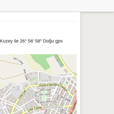
 Kuzey ile 26° 56′ 58″ Doğu gps