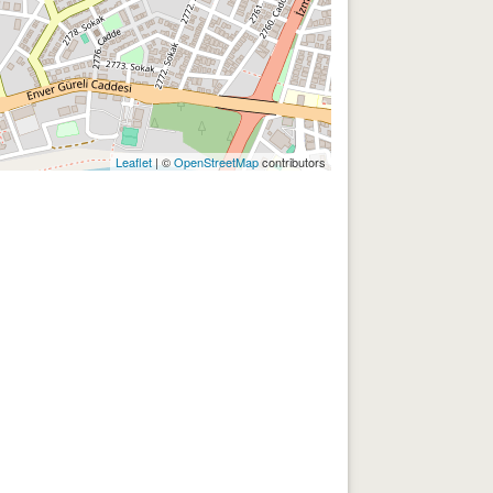
Leaflet
| ©
OpenStreetMap
contributors