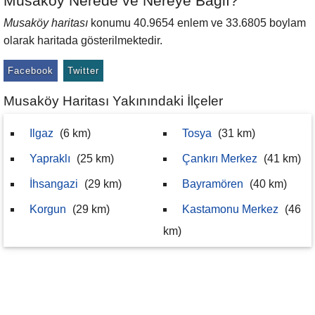
Musaköy Nerede ve Nereye Bağlı?
Musaköy haritası
konumu 40.9654 enlem ve 33.6805 boylam
olarak haritada gösterilmektedir.
Facebook
Twitter
Musaköy Haritası Yakınındaki İlçeler
Ilgaz
(6 km)
Tosya
(31 km)
Yapraklı
(25 km)
Çankırı Merkez
(41 km)
İhsangazi
(29 km)
Bayramören
(40 km)
Korgun
(29 km)
Kastamonu Merkez
(46
km)