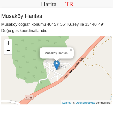
Harita
TR
Musaköy Haritası
Musaköy coğrafi konumu 40° 57′ 55″ Kuzey ile 33° 40′ 49″
Doğu gps koordinatlarıdır.
+
−
×
Musaköy Haritası
Leaflet
| ©
OpenStreetMap
contributors