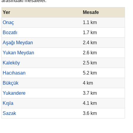
arasındaki mesafeler.
Yer
Mesafe
Onaç
1.1 km
Bozatlı
1.7 km
Aşağı Meydan
2.4 km
Yukarı Meydan
2.6 km
Kaleköy
2.5 km
Hacıhasan
5.2 km
Bükçük
4 km
Yukarıdere
3.7 km
Kışla
4.1 km
Sazak
3.6 km