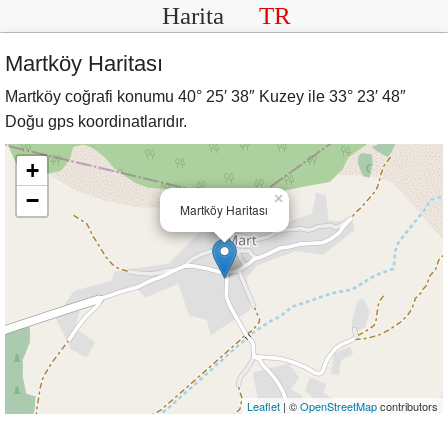
Harita
TR
Martköy Haritası
Martköy coğrafi konumu 40° 25′ 38″ Kuzey ile 33° 23′ 48″
Doğu gps koordinatlarıdır.
+
−
×
Martköy Haritası
Leaflet
| ©
OpenStreetMap
contributors