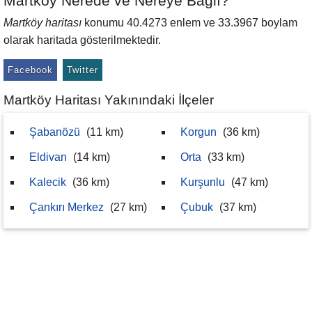
Martköy Nerede ve Nereye Bağlı?
Martköy haritası
konumu 40.4273 enlem ve 33.3967 boylam
olarak haritada gösterilmektedir.
Facebook
Twitter
Martköy Haritası Yakınındaki İlçeler
Şabanözü
(11 km)
Korgun
(36 km)
Eldivan
(14 km)
Orta
(33 km)
Kalecik
(36 km)
Kurşunlu
(47 km)
Çankırı Merkez
(27 km)
Çubuk
(37 km)