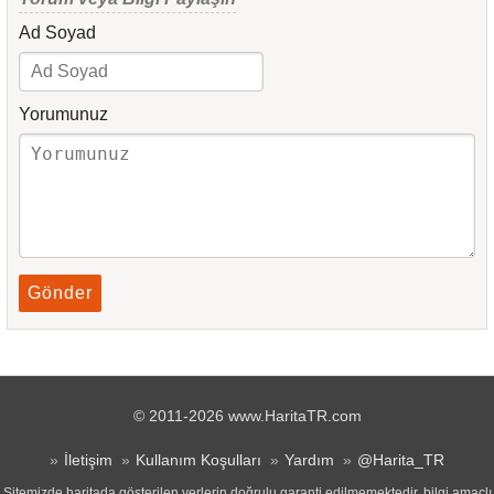
Ad Soyad
Yorumunuz
Gönder
© 2011-2026 www.HaritaTR.com
İletişim
Kullanım Koşulları
Yardım
@Harita_TR
Sitemizde haritada gösterilen yerlerin doğrulu garanti edilmemektedir, bilgi amaçlı