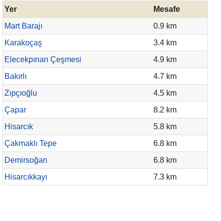
Yer
Mesafe
Mart Barajı
0.9 km
Karakoçaş
3.4 km
Elecekpınarı Çeşmesi
4.9 km
Bakırlı
4.7 km
Zıpçıoğlu
4.5 km
Çapar
8.2 km
Hisarcık
5.8 km
Çakmaklı Tepe
6.8 km
Demirsoğan
6.8 km
Hisarcıkkayı
7.3 km