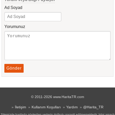
Ad Soyad
Yorumunuz
Gönder
© 2011-2026 www.HaritaTR.com
İletişim
Kullanım Koşulları
Yardım
@Harita_TR
Sitemizde haritada gösterilen yerlerin doğrulu garanti edilmemektedir, bilgi amaçlı