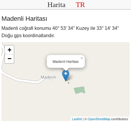
Harita
TR
Madenli Haritası
Madenli coğrafi konumu 40° 53′ 34″ Kuzey ile 33° 14′ 34″
Doğu gps koordinatlarıdır.
+
−
×
Madenli Haritası
Leaflet
| ©
OpenStreetMap
contributors