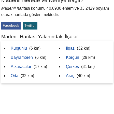
Madenli Nerede ve Nereye Bağlı?
Madenli haritası
konumu 40.8930 enlem ve 33.2429 boylam
olarak haritada gösterilmektedir.
Facebook
Twitter
Madenli Haritası Yakınındaki İlçeler
Kurşunlu
(6 km)
Ilgaz
(32 km)
Bayramören
(6 km)
Korgun
(29 km)
Atkaracalar
(17 km)
Çerkeş
(31 km)
Orta
(32 km)
Araç
(40 km)