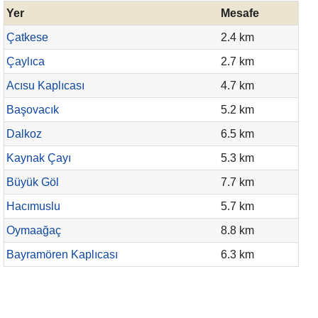
Yer
Mesafe
Çatkese
2.4 km
Çaylıca
2.7 km
Acısu Kaplıcası
4.7 km
Başovacık
5.2 km
Dalkoz
6.5 km
Kaynak Çayı
5.3 km
Büyük Göl
7.7 km
Hacımuslu
5.7 km
Oymaağaç
8.8 km
Bayramören Kaplıcası
6.3 km