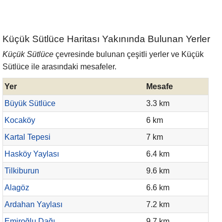
Küçük Sütlüce Haritası Yakınında Bulunan Yerler
Küçük Sütlüce
çevresinde bulunan çeşitli yerler ve Küçük
Sütlüce ile arasındaki mesafeler.
Yer
Mesafe
Büyük Sütlüce
3.3 km
Kocaköy
6 km
Kartal Tepesi
7 km
Hasköy Yaylası
6.4 km
Tilkiburun
9.6 km
Alagöz
6.6 km
Ardahan Yaylası
7.2 km
Emiroğlu Dağı
9.7 km