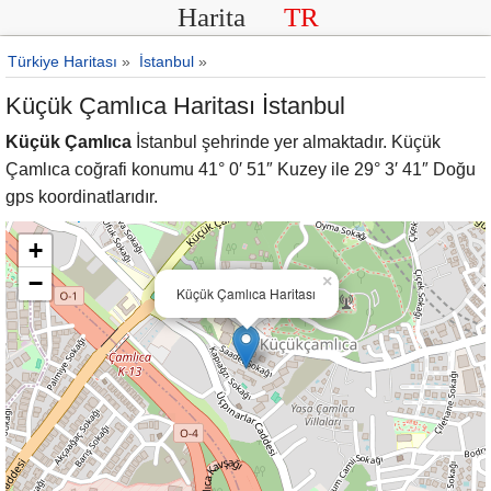
Harita
TR
Türkiye Haritası
»
İstanbul
»
Küçük Çamlıca Haritası İstanbul
Küçük Çamlıca
İstanbul şehrinde yer almaktadır. Küçük
Çamlıca coğrafi konumu 41° 0′ 51″ Kuzey ile 29° 3′ 41″ Doğu
gps koordinatlarıdır.
+
−
×
Küçük Çamlıca Haritası