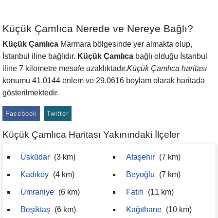
Küçük Çamlıca Nerede ve Nereye Bağlı?
Küçük Çamlıca
Marmara bölgesinde yer almakta olup,
İstanbul iline bağlıdır.
Küçük Çamlıca
bağlı olduğu İstanbul
iline 7 kilometre mesafe uzaklıktadır.
Küçük Çamlıca haritası
konumu 41.0144 enlem ve 29.0616 boylam olarak haritada
gösterilmektedir.
Facebook
Twitter
Küçük Çamlıca Haritası Yakınındaki İlçeler
Üsküdar
(3 km)
Ataşehir
(7 km)
Kadıköy
(4 km)
Beyoğlu
(7 km)
Ümraniye
(6 km)
Fatih
(11 km)
Beşiktaş
(6 km)
Kağıthane
(10 km)