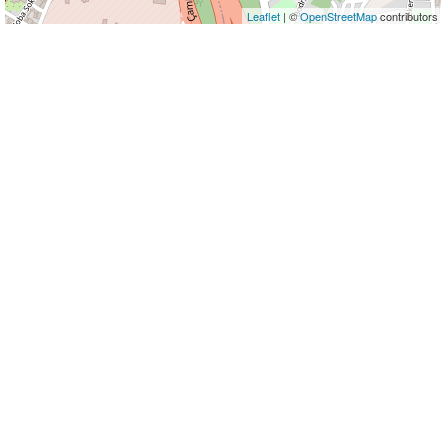
Leaflet
| ©
OpenStreetMap
contributors