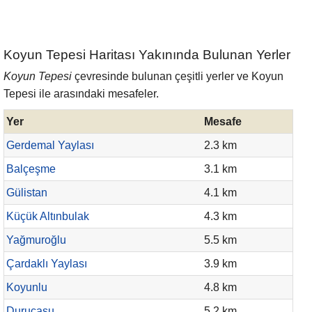
Koyun Tepesi Haritası Yakınında Bulunan Yerler
Koyun Tepesi
çevresinde bulunan çeşitli yerler ve Koyun
Tepesi ile arasındaki mesafeler.
Yer
Mesafe
Gerdemal Yaylası
2.3 km
Balçeşme
3.1 km
Gülistan
4.1 km
Küçük Altınbulak
4.3 km
Yağmuroğlu
5.5 km
Çardaklı Yaylası
3.9 km
Koyunlu
4.8 km
Durucasu
5.2 km