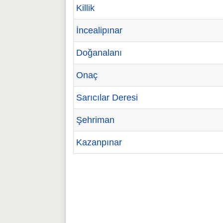
Killik
İncealipınar
Doğanalanı
Onaç
Sarıcılar Deresi
Şehriman
Kazanpınar