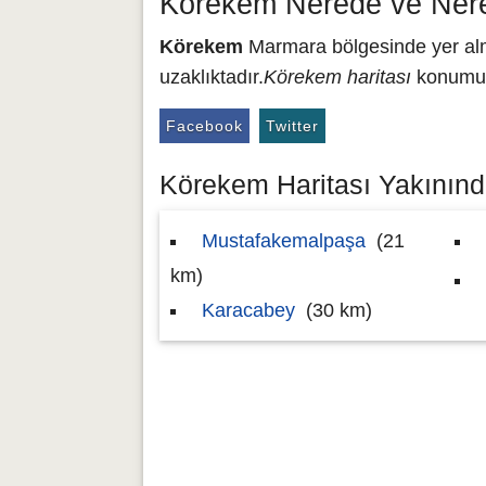
Körekem Nerede ve Nere
Körekem
Marmara bölgesinde yer alma
uzaklıktadır.
Körekem haritası
konumu 4
Facebook
Twitter
Körekem Haritası Yakınında
Mustafakemalpaşa
(21
km)
Karacabey
(30 km)