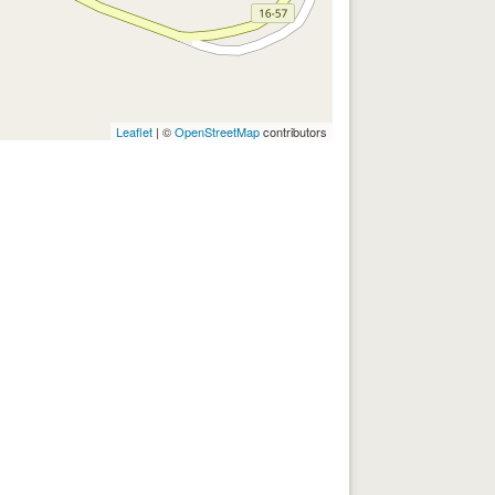
Leaflet
| ©
OpenStreetMap
contributors