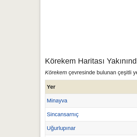
Körekem Haritası Yakınınd
Körekem
çevresinde bulunan çeşitli y
Yer
Minayva
Sincansarnıç
Uğurlupınar