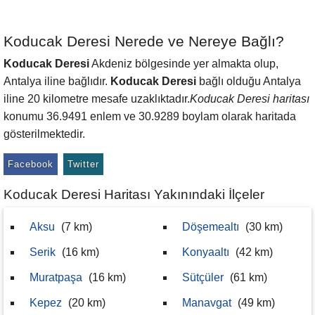
Koducak Deresi Nerede ve Nereye Bağlı?
Koducak Deresi
Akdeniz bölgesinde yer almakta olup,
Antalya iline bağlıdır.
Koducak Deresi
bağlı olduğu Antalya
iline 20 kilometre mesafe uzaklıktadır.
Koducak Deresi haritası
konumu 36.9491 enlem ve 30.9289 boylam olarak haritada
gösterilmektedir.
Facebook
Twitter
Koducak Deresi Haritası Yakınındaki İlçeler
Aksu
(7 km)
Döşemealtı
(30 km)
Serik
(16 km)
Konyaaltı
(42 km)
Muratpaşa
(16 km)
Sütçüler
(61 km)
Kepez
(20 km)
Manavgat
(49 km)