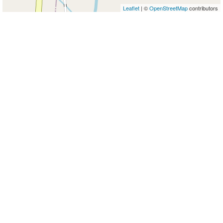
Leaflet
| ©
OpenStreetMap
contributors