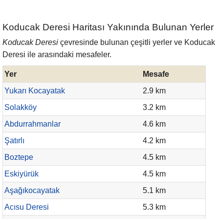
Koducak Deresi Haritası Yakınında Bulunan Yerler
Koducak Deresi
çevresinde bulunan çeşitli yerler ve Koducak
Deresi ile arasındaki mesafeler.
Yer
Mesafe
Yukarı Kocayatak
2.9 km
Solakköy
3.2 km
Abdurrahmanlar
4.6 km
Şatırlı
4.2 km
Boztepe
4.5 km
Eskiyürük
4.5 km
Aşağıkocayatak
5.1 km
Acısu Deresi
5.3 km