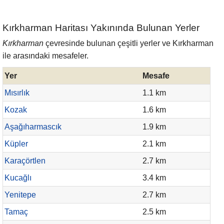
Kırkharman Haritası Yakınında Bulunan Yerler
Kırkharman
çevresinde bulunan çeşitli yerler ve Kırkharman
ile arasındaki mesafeler.
Yer
Mesafe
Mısırlık
1.1 km
Kozak
1.6 km
Aşağıharmascık
1.9 km
Küpler
2.1 km
Karaçörtlen
2.7 km
Kucağlı
3.4 km
Yenitepe
2.7 km
Tamaç
2.5 km