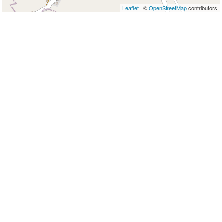
Leaflet
| ©
OpenStreetMap
contributors