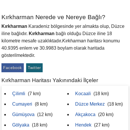
Kırkharman Nerede ve Nereye Bağlı?
Kırkharman
Karadeniz bölgesinde yer almakta olup, Düzce
iline bağlıdır.
Kırkharman
bağlı olduğu Düzce iline 18
kilometre mesafe uzaklıktadır.
Kırkharman haritası
konumu
40.9395 enlem ve 30.9983 boylam olarak haritada
gösterilmektedir.
Facebook
Twitter
Kırkharman Haritası Yakınındaki İlçeler
Çilimli
(7 km)
Kocaali
(18 km)
Cumayeri
(8 km)
Düzce Merkez
(18 km)
Gümüşova
(12 km)
Akçakoca
(20 km)
Gölyaka
(18 km)
Hendek
(27 km)