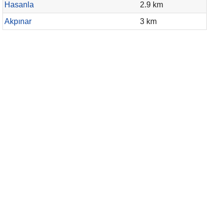
Hasanla
2.9 km
Akpınar
3 km