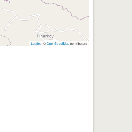
Leaflet
| ©
OpenStreetMap
contributors