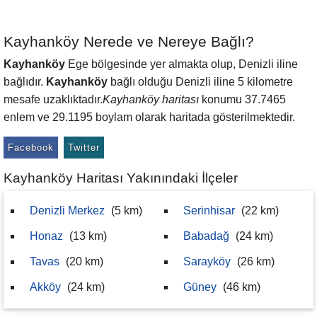
Kayhanköy Nerede ve Nereye Bağlı?
Kayhanköy
Ege bölgesinde yer almakta olup, Denizli iline
bağlıdır.
Kayhanköy
bağlı olduğu Denizli iline 5 kilometre
mesafe uzaklıktadır.
Kayhanköy haritası
konumu 37.7465
enlem ve 29.1195 boylam olarak haritada gösterilmektedir.
Facebook
Twitter
Kayhanköy Haritası Yakınındaki İlçeler
Denizli Merkez
(5 km)
Serinhisar
(22 km)
Honaz
(13 km)
Babadağ
(24 km)
Tavas
(20 km)
Sarayköy
(26 km)
Akköy
(24 km)
Güney
(46 km)