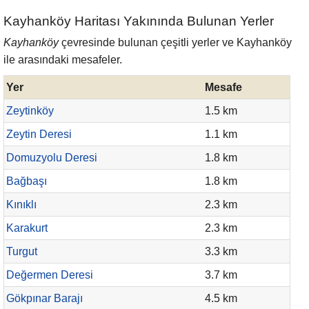
Kayhanköy Haritası Yakınında Bulunan Yerler
Kayhanköy
çevresinde bulunan çeşitli yerler ve Kayhanköy
ile arasındaki mesafeler.
Yer
Mesafe
Zeytinköy
1.5 km
Zeytin Deresi
1.1 km
Domuzyolu Deresi
1.8 km
Bağbaşı
1.8 km
Kınıklı
2.3 km
Karakurt
2.3 km
Turgut
3.3 km
Değermen Deresi
3.7 km
Gökpınar Barajı
4.5 km