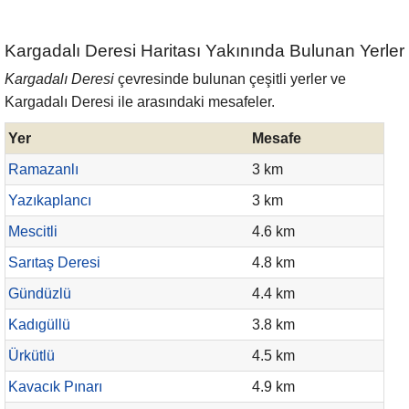
Kargadalı Deresi Haritası Yakınında Bulunan Yerler
Kargadalı Deresi
çevresinde bulunan çeşitli yerler ve
Kargadalı Deresi ile arasındaki mesafeler.
Yer
Mesafe
Ramazanlı
3 km
Yazıkaplancı
3 km
Mescitli
4.6 km
Sarıtaş Deresi
4.8 km
Gündüzlü
4.4 km
Kadıgüllü
3.8 km
Ürkütlü
4.5 km
Kavacık Pınarı
4.9 km