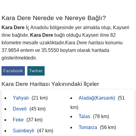
Kara Dere Nerede ve Nereye Bağlı?
Kara Dere
İç Anadolu bölgesinde yer almakta olup, Kayseri
iline bağlıdır.
Kara Dere
bağlı olduğu Kayseri iline 82
kilometre mesafe uzaklıktadır.
Kara Dere haritası
konumu
37.9854 enlem ve 35.5550 boylam olarak haritada
gösterilmektedir.
Facebook
Twitter
Kara Dere Haritası Yakınındaki İlçeler
Yahyalı
(21 km)
Aladağ(Karsantı)
(51
km)
Develi
(45 km)
Talas
(78 km)
Feke
(37 km)
Tomarza
(56 km)
Saimbeyli
(47 km)