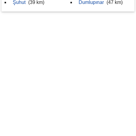
Şuhut
(39 km)
Dumlupınar
(47 km)