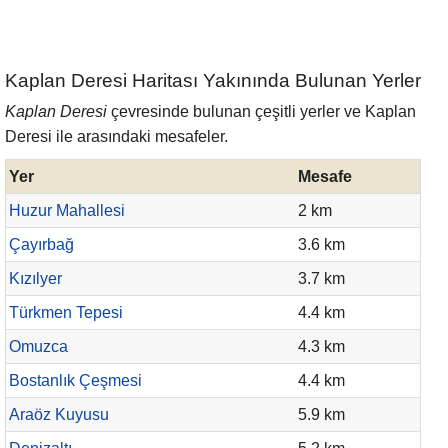
Kaplan Deresi Haritası Yakınında Bulunan Yerler
Kaplan Deresi
çevresinde bulunan çeşitli yerler ve Kaplan
Deresi ile arasındaki mesafeler.
Yer
Mesafe
Huzur Mahallesi
2 km
Çayırbağ
3.6 km
Kızılyer
3.7 km
Türkmen Tepesi
4.4 km
Omuzca
4.3 km
Bostanlık Çeşmesi
4.4 km
Araöz Kuyusu
5.9 km