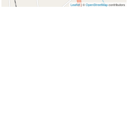
Leaflet
| ©
OpenStreetMap
contributors