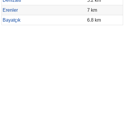
Denizaltı
5.2 km
Erenler
7 km
Bayatçık
6.8 km