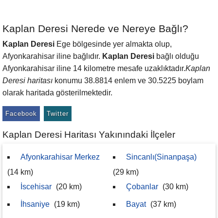
Kaplan Deresi Nerede ve Nereye Bağlı?
Kaplan Deresi
Ege bölgesinde yer almakta olup,
Afyonkarahisar iline bağlıdır.
Kaplan Deresi
bağlı olduğu
Afyonkarahisar iline 14 kilometre mesafe uzaklıktadır.
Kaplan
Deresi haritası
konumu 38.8814 enlem ve 30.5225 boylam
olarak haritada gösterilmektedir.
Facebook
Twitter
Kaplan Deresi Haritası Yakınındaki İlçeler
Afyonkarahisar Merkez
Sincanlı(Sinanpaşa)
(14 km)
(29 km)
İscehisar
(20 km)
Çobanlar
(30 km)
İhsaniye
(19 km)
Bayat
(37 km)