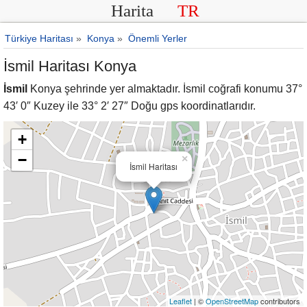
Harita
TR
Türkiye Haritası
»
Konya
»
Önemli Yerler
İsmil Haritası Konya
İsmil
Konya şehrinde yer almaktadır. İsmil coğrafi konumu 37°
43′ 0″ Kuzey ile 33° 2′ 27″ Doğu gps koordinatlarıdır.
+
−
×
İsmil Haritası
Leaflet
| ©
OpenStreetMap
contributors