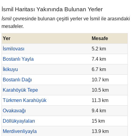
İsmil Haritası Yakınında Bulunan Yerler
İsmil
çevresinde bulunan çeşitli yerler ve İsmil ile arasındaki
mesafeler.
Yer
Mesafe
İsmilovası
5.2 km
Bostanlı Yayla
7.4 km
İkikuyu
6.7 km
Bostanlı Dağı
10.7 km
Karahöyük Tepe
10.5 km
Türkmen Karahüyük
11.3 km
Ovakavağı
9.4 km
Döllükyaylaları
15 km
Merdivenliyayla
13.9 km