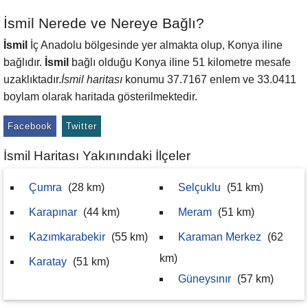
İsmil Nerede ve Nereye Bağlı?
İsmil
İç Anadolu bölgesinde yer almakta olup, Konya iline
bağlıdır.
İsmil
bağlı olduğu Konya iline 51 kilometre mesafe
uzaklıktadır.
İsmil haritası
konumu 37.7167 enlem ve 33.0411
boylam olarak haritada gösterilmektedir.
Facebook
Twitter
İsmil Haritası Yakınındaki İlçeler
Çumra
(28 km)
Selçuklu
(51 km)
Karapınar
(44 km)
Meram
(51 km)
Kazımkarabekir
(55 km)
Karaman Merkez
(62
km)
Karatay
(51 km)
Güneysınır
(57 km)