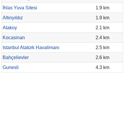
İhlas Yuva Sitesi
1.9 km
Altınyıldız
1.9 km
Atakoy
2.1 km
Kocasinan
2.4 km
Istanbul Atatürk Havalimanı
2.5 km
Bahçelievler
2.6 km
Gunesli
4.3 km