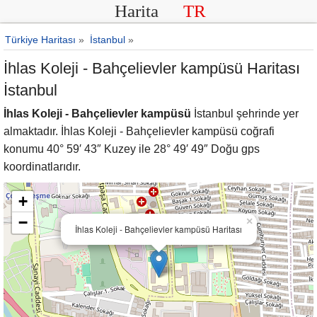
Harita
TR
Türkiye Haritası
»
İstanbul
»
İhlas Koleji - Bahçelievler kampüsü Haritası
İstanbul
İhlas Koleji - Bahçelievler kampüsü
İstanbul şehrinde yer
almaktadır. İhlas Koleji - Bahçelievler kampüsü coğrafi
konumu 40° 59′ 43″ Kuzey ile 28° 49′ 49″ Doğu gps
koordinatlarıdır.
+
−
×
İhlas Koleji - Bahçelievler kampüsü Haritası