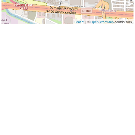
Leaflet
| ©
OpenStreetMap
contributors