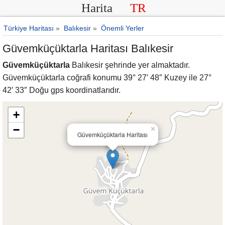
Harita
TR
Türkiye Haritası
»
Balıkesir
»
Önemli Yerler
Güvemküçüktarla Haritası Balıkesir
Güvemküçüktarla
Balıkesir şehrinde yer almaktadır.
Güvemküçüktarla coğrafi konumu 39° 27′ 48″ Kuzey ile 27°
42′ 33″ Doğu gps koordinatlarıdır.
+
−
×
Güvemküçüktarla Haritası