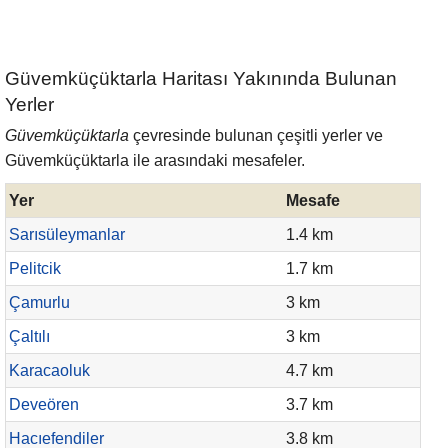
Güvemküçüktarla Haritası Yakınında Bulunan
Yerler
Güvemküçüktarla
çevresinde bulunan çeşitli yerler ve
Güvemküçüktarla ile arasındaki mesafeler.
Yer
Mesafe
Sarısüleymanlar
1.4 km
Pelitcik
1.7 km
Çamurlu
3 km
Çaltılı
3 km
Karacaoluk
4.7 km
Deveören
3.7 km
Hacıefendiler
3.8 km