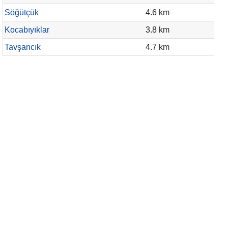
Söğütçük
4.6 km
Kocabıyıklar
3.8 km
Tavşancık
4.7 km