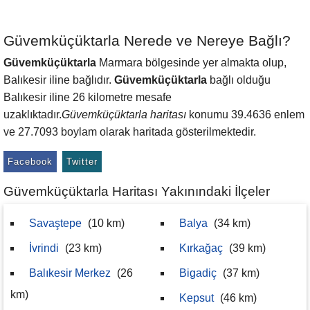
Güvemküçüktarla Nerede ve Nereye Bağlı?
Güvemküçüktarla
Marmara bölgesinde yer almakta olup,
Balıkesir iline bağlıdır.
Güvemküçüktarla
bağlı olduğu
Balıkesir iline 26 kilometre mesafe
uzaklıktadır.
Güvemküçüktarla haritası
konumu 39.4636 enlem
ve 27.7093 boylam olarak haritada gösterilmektedir.
Facebook
Twitter
Güvemküçüktarla Haritası Yakınındaki İlçeler
Savaştepe
(10 km)
Balya
(34 km)
İvrindi
(23 km)
Kırkağaç
(39 km)
Balıkesir Merkez
(26
Bigadiç
(37 km)
km)
Kepsut
(46 km)