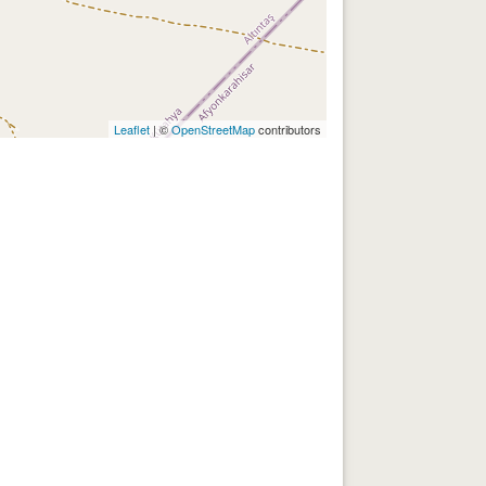
Leaflet
| ©
OpenStreetMap
contributors