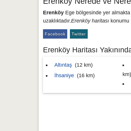
Erenköy Nerede ve Nere
Erenköy
Ege bölgesinde yer almakta o
uzaklıktadır.
Erenköy haritası
konumu 3
Facebook
Twitter
Erenköy Haritası Yakınındak
Altıntaş
(12 km)
km
İhsaniye
(16 km)