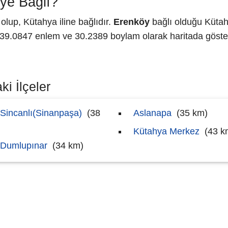
ye Bağlı?
lup, Kütahya iline bağlıdır.
Erenköy
bağlı olduğu Kütah
9.0847 enlem ve 30.2389 boylam olarak haritada göster
i İlçeler
Sincanlı(Sinanpaşa)
(38
Aslanapa
(35 km)
)
Kütahya Merkez
(43 k
Dumlupınar
(34 km)