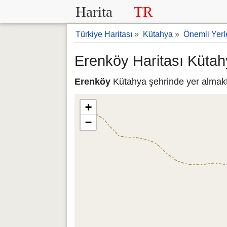
Harita
TR
Türkiye Haritası
»
Kütahya
»
Önemli Yerl
Erenköy Haritası Küta
Erenköy
Kütahya şehrinde yer almakta
+
−