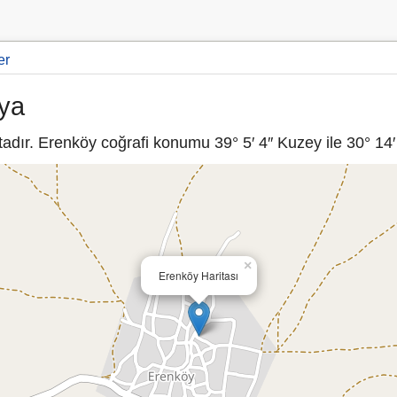
er
hya
dır. Erenköy coğrafi konumu 39° 5′ 4″ Kuzey ile 30° 14′ 
×
Erenköy Haritası