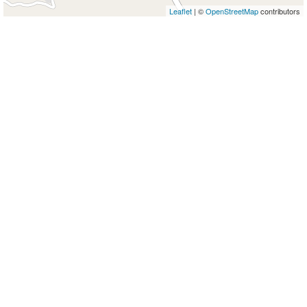
Leaflet
| ©
OpenStreetMap
contributors