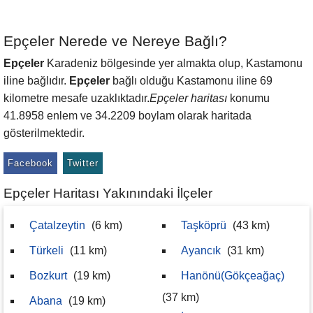
Epçeler Nerede ve Nereye Bağlı?
Epçeler
Karadeniz bölgesinde yer almakta olup, Kastamonu
iline bağlıdır.
Epçeler
bağlı olduğu Kastamonu iline 69
kilometre mesafe uzaklıktadır.
Epçeler haritası
konumu
41.8958 enlem ve 34.2209 boylam olarak haritada
gösterilmektedir.
Facebook
Twitter
Epçeler Haritası Yakınındaki İlçeler
Çatalzeytin
(6 km)
Taşköprü
(43 km)
Türkeli
(11 km)
Ayancık
(31 km)
Bozkurt
(19 km)
Hanönü(Gökçeağaç)
(37 km)
Abana
(19 km)