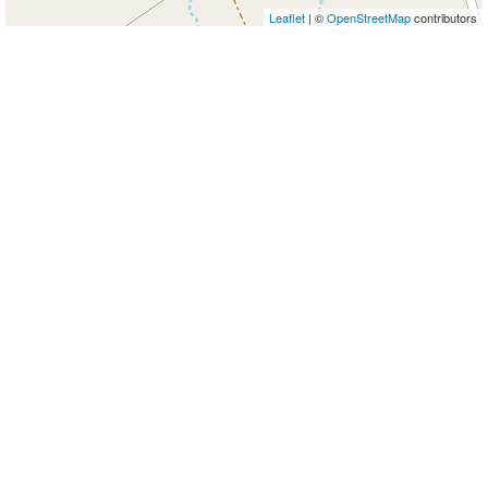
Leaflet
| ©
OpenStreetMap
contributors