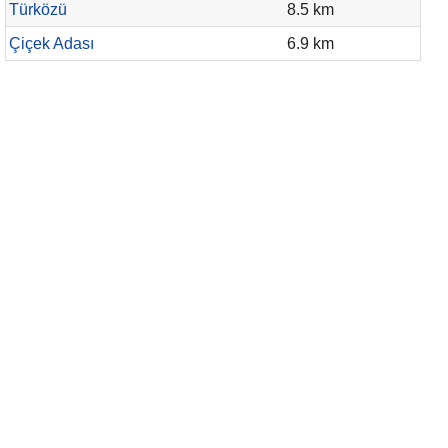
Türközü
8.5 km
Çiçek Adası
6.9 km