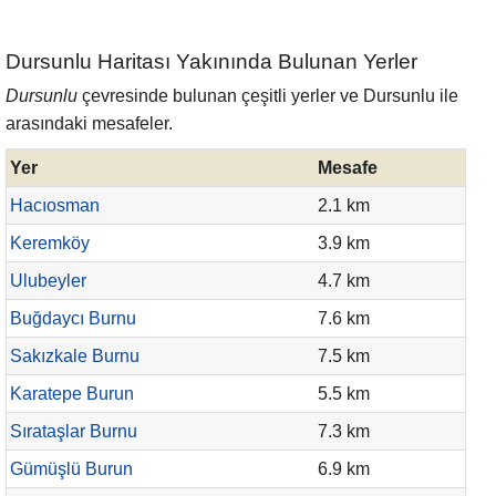
Dursunlu Haritası Yakınında Bulunan Yerler
Dursunlu
çevresinde bulunan çeşitli yerler ve Dursunlu ile
arasındaki mesafeler.
Yer
Mesafe
Hacıosman
2.1 km
Keremköy
3.9 km
Ulubeyler
4.7 km
Buğdaycı Burnu
7.6 km
Sakızkale Burnu
7.5 km
Karatepe Burun
5.5 km
Sırataşlar Burnu
7.3 km
Gümüşlü Burun
6.9 km