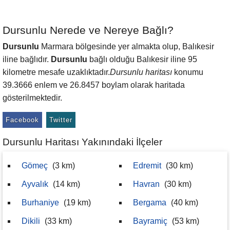
Dursunlu Nerede ve Nereye Bağlı?
Dursunlu
Marmara bölgesinde yer almakta olup, Balıkesir
iline bağlıdır.
Dursunlu
bağlı olduğu Balıkesir iline 95
kilometre mesafe uzaklıktadır.
Dursunlu haritası
konumu
39.3666 enlem ve 26.8457 boylam olarak haritada
gösterilmektedir.
Facebook
Twitter
Dursunlu Haritası Yakınındaki İlçeler
Gömeç
(3 km)
Edremit
(30 km)
Ayvalık
(14 km)
Havran
(30 km)
Burhaniye
(19 km)
Bergama
(40 km)
Dikili
(33 km)
Bayramiç
(53 km)