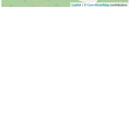
Leaflet
| ©
OpenStreetMap
contributors