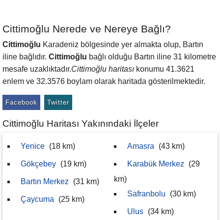
Cittimoğlu Nerede ve Nereye Bağlı?
Cittimoğlu
Karadeniz bölgesinde yer almakta olup, Bartın
iline bağlıdır.
Cittimoğlu
bağlı olduğu Bartın iline 31 kilometre
mesafe uzaklıktadır.
Cittimoğlu haritası
konumu 41.3621
enlem ve 32.3576 boylam olarak haritada gösterilmektedir.
Facebook
Twitter
Cittimoğlu Haritası Yakınındaki İlçeler
Yenice
(18 km)
Amasra
(43 km)
Gökçebey
(19 km)
Karabük Merkez
(29
km)
Bartın Merkez
(31 km)
Safranbolu
(30 km)
Çaycuma
(25 km)
Ulus
(34 km)