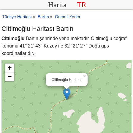
Harita
TR
Türkiye Haritası
»
Bartın
»
Önemli Yerler
Cittimoğlu Haritası Bartın
Cittimoğlu
Bartın şehrinde yer almaktadır. Cittimoğlu coğrafi
konumu 41° 21′ 43″ Kuzey ile 32° 21′ 27″ Doğu gps
koordinatlarıdır.
+
−
×
Cittimoğlu Haritası