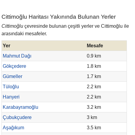
Cittimoğlu Haritası Yakınında Bulunan Yerler
Cittimoğlu
çevresinde bulunan çeşitli yerler ve Cittimoğlu ile
arasındaki mesafeler.
Yer
Mesafe
Mahmut Dağı
0.9 km
Gökçedere
1.8 km
Gümeller
1.7 km
Tüloğlu
2.2 km
Hanyeri
2.2 km
Karabayramoğlu
3.2 km
Çubukçudere
3 km
Aşağıkum
3.5 km