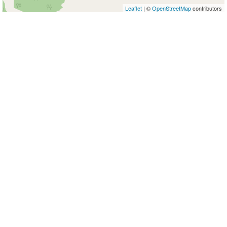
Leaflet
| ©
OpenStreetMap
contributors