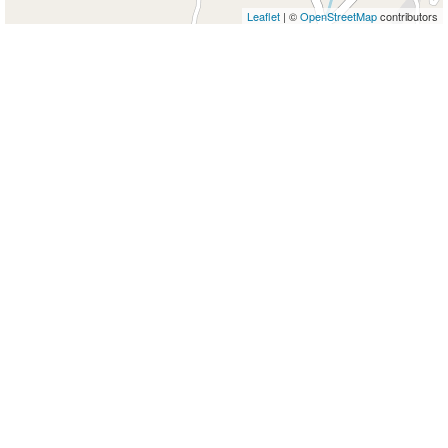
Leaflet
| ©
OpenStreetMap
contributors