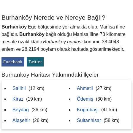
Burhanköy Nerede ve Nereye Bağlı?
Burhanköy
Ege bölgesinde yer almakta olup, Manisa iline
bağlıdır.
Burhanköy
bağlı olduğu Manisa iline 73 kilometre
mesafe uzaklıktadır.
Burhanköy haritası
konumu 38.4048
enlem ve 28.2194 boylam olarak haritada gösterilmektedir.
Facebook
Twitter
Burhanköy Haritası Yakınındaki İlçeler
Salihli
(12 km)
Ahmetli
(27 km)
Kiraz
(19 km)
Ödemiş
(30 km)
Beydağ
(36 km)
Köprübaşı
(41 km)
Alaşehir
(26 km)
Sultanhisar
(58 km)