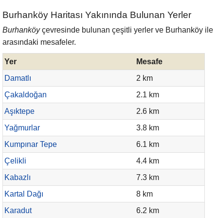
Burhanköy Haritası Yakınında Bulunan Yerler
Burhanköy
çevresinde bulunan çeşitli yerler ve Burhanköy ile
arasındaki mesafeler.
Yer
Mesafe
Damatlı
2 km
Çakaldoğan
2.1 km
Aşıktepe
2.6 km
Yağmurlar
3.8 km
Kumpınar Tepe
6.1 km
Çelikli
4.4 km
Kabazlı
7.3 km
Kartal Dağı
8 km
Karadut
6.2 km