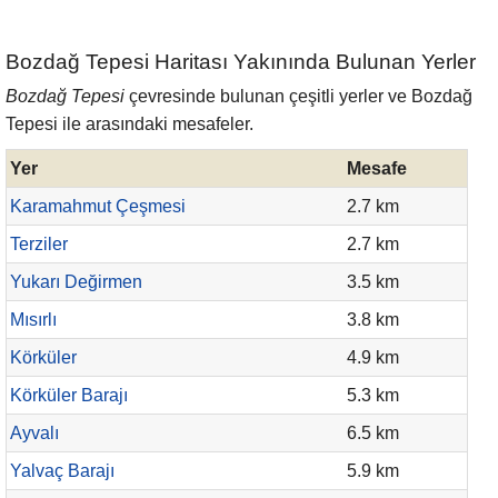
Bozdağ Tepesi Haritası Yakınında Bulunan Yerler
Bozdağ Tepesi
çevresinde bulunan çeşitli yerler ve Bozdağ
Tepesi ile arasındaki mesafeler.
Yer
Mesafe
Karamahmut Çeşmesi
2.7 km
Terziler
2.7 km
Yukarı Değirmen
3.5 km
Mısırlı
3.8 km
Körküler
4.9 km
Körküler Barajı
5.3 km
Ayvalı
6.5 km
Yalvaç Barajı
5.9 km