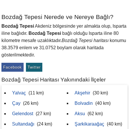
Bozdağ Tepesi Nerede ve Nereye Bağlı?
Bozdağ Tepesi
Akdeniz bölgesinde yer almakta olup, Isparta
iline bağlıdır.
Bozdağ Tepesi
bağlı olduğu Isparta iline 80
kilometre mesafe uzaklıktadır.
Bozdağ Tepesi haritası
konumu
38.3579 enlem ve 31.0752 boylam olarak haritada
gösterilmektedir.
Facebook
Twitter
Bozdağ Tepesi Haritası Yakınındaki İlçeler
Yalvaç
(11 km)
Akşehir
(30 km)
Çay
(26 km)
Bolvadin
(40 km)
Gelendost
(27 km)
Aksu
(62 km)
Sultandağı
(24 km)
Şarkikaraağaç
(40 km)