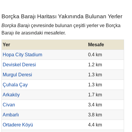
Borçka Barajı Haritası Yakınında Bulunan Yerler
Borçka Barajı
çevresinde bulunan çeşitli yerler ve Borçka
Barajı ile arasındaki mesafeler.
Yer
Mesafe
Hopa City Stadium
0.4 km
Deviskel Deresi
1.2 km
Murgul Deresi
1.3 km
Çuhala Çay
1.3 km
Arkaköy
1.7 km
Civan
3.4 km
Ambarlı
3.8 km
Ortadere Köyü
4.4 km