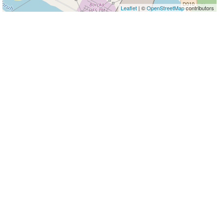
Leaflet
| ©
OpenStreetMap
contributors