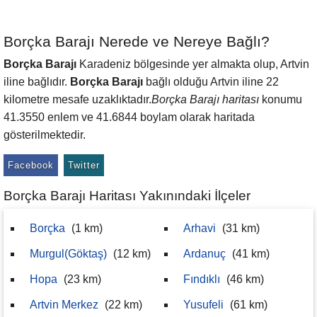
Borçka Barajı Nerede ve Nereye Bağlı?
Borçka Barajı
Karadeniz bölgesinde yer almakta olup, Artvin
iline bağlıdır.
Borçka Barajı
bağlı olduğu Artvin iline 22
kilometre mesafe uzaklıktadır.
Borçka Barajı haritası
konumu
41.3550 enlem ve 41.6844 boylam olarak haritada
gösterilmektedir.
Facebook
Twitter
Borçka Barajı Haritası Yakınındaki İlçeler
Borçka
(1 km)
Arhavi
(31 km)
Murgul(Göktaş)
(12 km)
Ardanuç
(41 km)
Hopa
(23 km)
Fındıklı
(46 km)
Artvin Merkez
(22 km)
Yusufeli
(61 km)