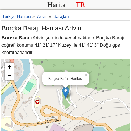
Harita
TR
Türkiye Haritası
»
Artvin
»
Barajları
Borçka Barajı Haritası Artvin
Borçka Barajı
Artvin şehrinde yer almaktadır. Borçka Barajı
coğrafi konumu 41° 21′ 17″ Kuzey ile 41° 41′ 3″ Doğu gps
koordinatlarıdır.
+
−
×
Borçka Barajı Haritası