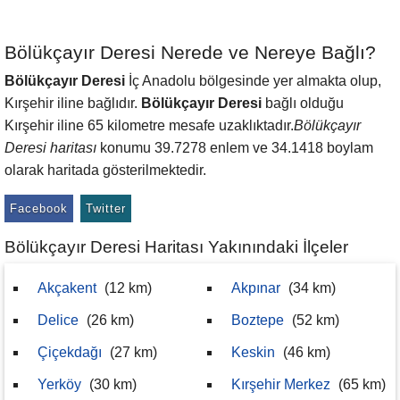
Bölükçayır Deresi Nerede ve Nereye Bağlı?
Bölükçayır Deresi
İç Anadolu bölgesinde yer almakta olup,
Kırşehir iline bağlıdır.
Bölükçayır Deresi
bağlı olduğu
Kırşehir iline 65 kilometre mesafe uzaklıktadır.
Bölükçayır
Deresi haritası
konumu 39.7278 enlem ve 34.1418 boylam
olarak haritada gösterilmektedir.
Facebook
Twitter
Bölükçayır Deresi Haritası Yakınındaki İlçeler
Akçakent
(12 km)
Akpınar
(34 km)
Delice
(26 km)
Boztepe
(52 km)
Çiçekdağı
(27 km)
Keskin
(46 km)
Yerköy
(30 km)
Kırşehir Merkez
(65 km)