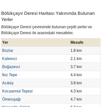
Bölükçayır Deresi Haritası Yakınında Bulunan
Yerler
Bölükçayır Deresi
çevresinde bulunan çeşitli yerler ve
Bölükçayır Deresi ile arasındaki mesafeler.
Yer
Mesafe
Bozlar
1.8 km
Kaleevci
2.1 km
Boğazevci
3.7 km
İkiz Tepe
4.4 km
Acıköy
3.8 km
Kocaarmut Tepesi
4.3 km
Ömeruşağı
4.7 km