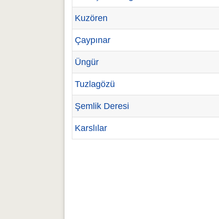
Kuzören
Çaypınar
Üngür
Tuzlagözü
Şemlik Deresi
Karslılar