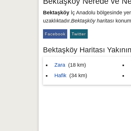
Bektaşköy Nerede ve Ne
Bektaşköy
İç Anadolu bölgesinde yer 
uzaklıktadır.
Bektaşköy haritası
konumu
Facebook
Twitter
Bektaşköy Haritası Yakının
Zara
(18 km)
Hafik
(34 km)