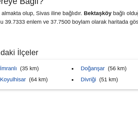
reye Bağlı?
almakta olup, Sivas iline bağlıdır.
Bektaşköy
bağlı oldu
 39.7333 enlem ve 37.7500 boylam olarak haritada göst
daki İlçeler
İmranlı
(35 km)
Doğanşar
(56 km)
Koyulhisar
(64 km)
Divriği
(51 km)