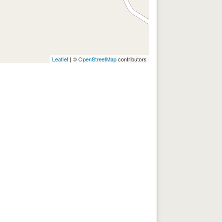
Leaflet
| ©
OpenStreetMap
contributors