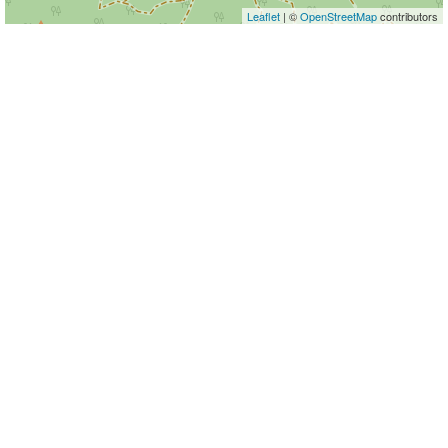
Leaflet
| ©
OpenStreetMap
contributors