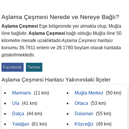
Aşlama Çeşmesi Nerede ve Nereye Bağlı?
Aşlama Çeşmesi
Ege bölgesinde yer almakta olup, Muğla
iline bağlıdır.
Aşlama Çeşmesi
bağlı olduğu Muğla iline 50
kilometre mesafe uzaklıktadır.
Aşlama Çeşmesi haritası
konumu 36.7911 enlem ve 28.1780 boylam olarak haritada
gösterilmektedir.
Facebook
Twitter
Aşlama Çeşmesi Haritası Yakınındaki İlçeler
Marmaris
(11 km)
Muğla Merkez
(50 km)
Ula
(41 km)
Ortaca
(53 km)
Datça
(44 km)
Dalaman
(55 km)
Yatağan
(61 km)
Köyceğiz
(49 km)