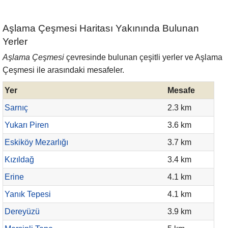
Aşlama Çeşmesi Haritası Yakınında Bulunan
Yerler
Aşlama Çeşmesi
çevresinde bulunan çeşitli yerler ve Aşlama
Çeşmesi ile arasındaki mesafeler.
Yer
Mesafe
Sarnıç
2.3 km
Yukarı Piren
3.6 km
Eskiköy Mezarlığı
3.7 km
Kızıldağ
3.4 km
Erine
4.1 km
Yanık Tepesi
4.1 km
Dereyüzü
3.9 km