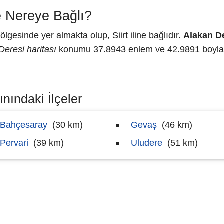
e Nereye Bağlı?
esinde yer almakta olup, Siirt iline bağlıdır.
Alakan D
Deresi haritası
konumu 37.8943 enlem ve 42.9891 boylam 
nındaki İlçeler
Bahçesaray
(30 km)
Gevaş
(46 km)
Pervari
(39 km)
Uludere
(51 km)