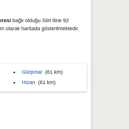
eresi
bağlı olduğu Siirt iline 92
olarak haritada gösterilmektedir.
Gürpınar
(61 km)
Hizan
(61 km)