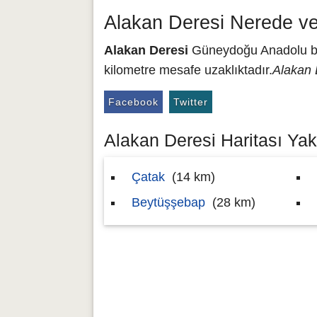
Alakan Deresi Nerede v
Alakan Deresi
Güneydoğu Anadolu bölg
kilometre mesafe uzaklıktadır.
Alakan 
Facebook
Twitter
Alakan Deresi Haritası Yakı
Çatak
(14 km)
Beytüşşebap
(28 km)