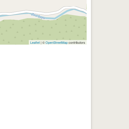
Leaflet
| ©
OpenStreetMap
contributors