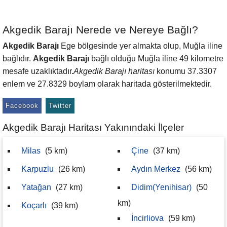
Akgedik Barajı Nerede ve Nereye Bağlı?
Akgedik Barajı
Ege bölgesinde yer almakta olup, Muğla iline
bağlıdır.
Akgedik Barajı
bağlı olduğu Muğla iline 49 kilometre
mesafe uzaklıktadır.
Akgedik Barajı haritası
konumu 37.3307
enlem ve 27.8329 boylam olarak haritada gösterilmektedir.
Facebook
Twitter
Akgedik Barajı Haritası Yakınındaki İlçeler
Milas
(5 km)
Çine
(37 km)
Karpuzlu
(26 km)
Aydın Merkez
(56 km)
Yatağan
(27 km)
Didim(Yenihisar)
(50
km)
Koçarlı
(39 km)
İncirliova
(59 km)