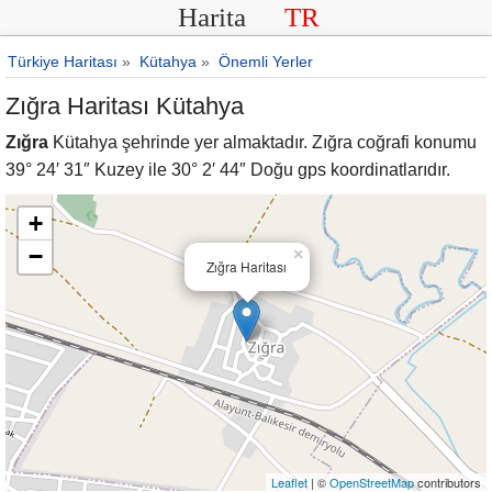
Harita
TR
Türkiye Haritası
»
Kütahya
»
Önemli Yerler
Zığra Haritası Kütahya
Zığra
Kütahya şehrinde yer almaktadır. Zığra coğrafi konumu
39° 24′ 31″ Kuzey ile 30° 2′ 44″ Doğu gps koordinatlarıdır.
+
−
×
Zığra Haritası
Leaflet
| ©
OpenStreetMap
contributors