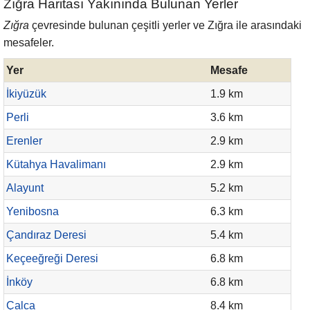
Zığra Haritası Yakınında Bulunan Yerler
Zığra
çevresinde bulunan çeşitli yerler ve Zığra ile arasındaki
mesafeler.
Yer
Mesafe
İkiyüzük
1.9 km
Perli
3.6 km
Erenler
2.9 km
Kütahya Havalimanı
2.9 km
Alayunt
5.2 km
Yenibosna
6.3 km
Çandıraz Deresi
5.4 km
Keçeeğreği Deresi
6.8 km
İnköy
6.8 km
Çalca
8.4 km