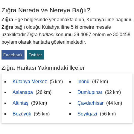
Zığra Nerede ve Nereye Bağlı?
Zığra
Ege bölgesinde yer almakta olup, Kütahya iline bağlıdır.
Zığra
bağlı olduğu Kütahya iline 5 kilometre mesafe
uzaklıktadır.
Zığra haritası
konumu 39.4087 enlem ve 30.0458
boylam olarak haritada gösterilmektedir.
Facebook
Twitter
Zığra Haritası Yakınındaki İlçeler
Kütahya Merkez
(5 km)
İnönü
(47 km)
Aslanapa
(26 km)
Dumlupınar
(62 km)
Altıntaş
(39 km)
Çavdarhisar
(44 km)
Bozüyük
(55 km)
Seyitgazi
(56 km)