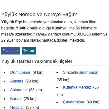
Yüylük Nerede ve Nereye Bağlı?
Yüylük
Ege bölgesinde yer almakta olup, Kütahya iline
bağlıdır.
Yüylük
bağlı olduğu Kütahya iline 56 kilometre
mesafe uzaklıktadır.
Yüylük haritası
konumu 38.9208 enlem ve
29.9147 boylam olarak haritada gösterilmektedir.
Facebook
Twitter
Yüylük Haritası Yakınındaki İlçeler
Dumlupınar
(9 km)
Sincanlı(Sinanpaşa)
(35 km)
Altıntaş
(23 km)
Kütahya Merkez
(56
Aslanapa
(33 km)
km)
Banaz
(25 km)
Çavdarhisar
(40 km)
Hocalar
(39 km)