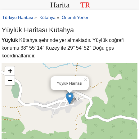
Harita
TR
Türkiye Haritası
»
Kütahya
»
Önemli Yerler
Yüylük Haritası Kütahya
Yüylük
Kütahya şehrinde yer almaktadır. Yüylük coğrafi
konumu 38° 55′ 14″ Kuzey ile 29° 54′ 52″ Doğu gps
koordinatlarıdır.
+
−
×
Yüylük Haritası