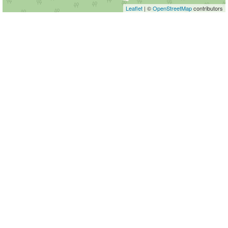
Leaflet
| ©
OpenStreetMap
contributors