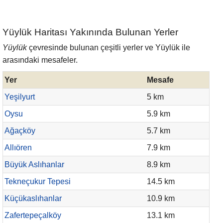
Yüylük Haritası Yakınında Bulunan Yerler
Yüylük
çevresinde bulunan çeşitli yerler ve Yüylük ile
arasındaki mesafeler.
Yer
Mesafe
Yeşilyurt
5 km
Oysu
5.9 km
Ağaçköy
5.7 km
Allıören
7.9 km
Büyük Aslıhanlar
8.9 km
Tekneçukur Tepesi
14.5 km
Küçükaslıhanlar
10.9 km
Zafertepeçalköy
13.1 km