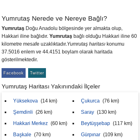
Yumrutaş Nerede ve Nereye Bağlı?
Yumrutaş
Doğu Anadolu bölgesinde yer almakta olup,
Hakkari iline bağlıdır.
Yumrutaş
bağlı olduğu Hakkari iline 60
kilometre mesafe uzaklıktadır.
Yumrutaş haritası
konumu
37.5016 enlem ve 44.4151 boylam olarak haritada
gösterilmektedir.
Facebook
Twitter
Yumrutaş Haritası Yakınındaki İlçeler
Yüksekova
(14 km)
Çukurca
(76 km)
Şemdinli
(26 km)
Saray
(130 km)
Hakkari Merkez
(60 km)
Beytüşşebap
(117 km)
Başkale
(70 km)
Gürpınar
(109 km)