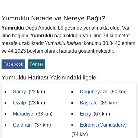
Yumruklu Nerede ve Nereye Bağlı?
Yumruklu
Doğu Anadolu bölgesinde yer almakta olup, Van
iline bağlıdır.
Yumruklu
bağlı olduğu Van iline 74 kilometre
mesafe uzaklıktadır.
Yumruklu haritası
konumu 38.8440 enlem
ve 44.1023 boylam olarak haritada gösterilmektedir.
Facebook
Twitter
Yumruklu Haritası Yakınındaki İlçeler
Saray
(22 km)
Doğubeyazıt
(80 km)
Özalp
(23 km)
Başkale
(89 km)
Muradiye
(33 km)
Erciş
(67 km)
Çaldıran
(37 km)
Edremit (Gümüşdere)
(74 km)