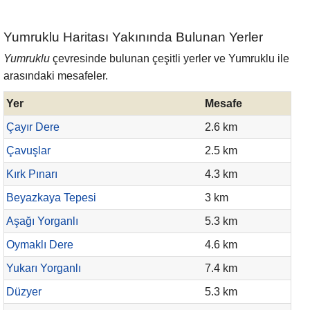
Yumruklu Haritası Yakınında Bulunan Yerler
Yumruklu
çevresinde bulunan çeşitli yerler ve Yumruklu ile
arasındaki mesafeler.
Yer
Mesafe
Çayır Dere
2.6 km
Çavuşlar
2.5 km
Kırk Pınarı
4.3 km
Beyazkaya Tepesi
3 km
Aşağı Yorganlı
5.3 km
Oymaklı Dere
4.6 km
Yukarı Yorganlı
7.4 km
Düzyer
5.3 km