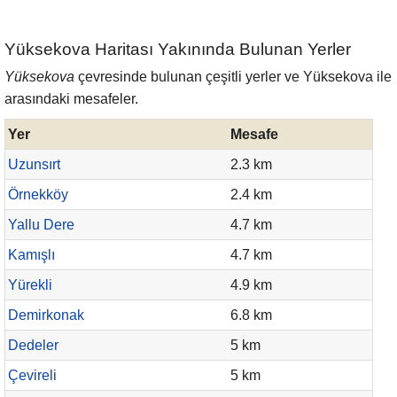
Yüksekova Haritası Yakınında Bulunan Yerler
Yüksekova
çevresinde bulunan çeşitli yerler ve Yüksekova ile
arasındaki mesafeler.
Yer
Mesafe
Uzunsırt
2.3 km
Örnekköy
2.4 km
Yallu Dere
4.7 km
Kamışlı
4.7 km
Yürekli
4.9 km
Demirkonak
6.8 km
Dedeler
5 km
Çevireli
5 km