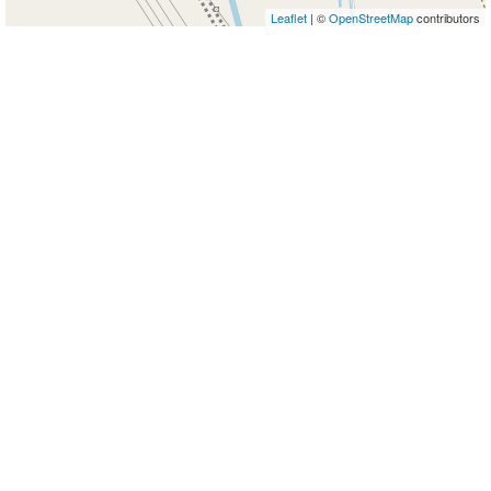
Leaflet
| ©
OpenStreetMap
contributors