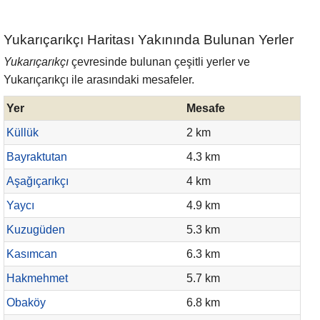
Yukarıçarıkçı Haritası Yakınında Bulunan Yerler
Yukarıçarıkçı
çevresinde bulunan çeşitli yerler ve
Yukarıçarıkçı ile arasındaki mesafeler.
Yer
Mesafe
Küllük
2 km
Bayraktutan
4.3 km
Aşağıçarıkçı
4 km
Yaycı
4.9 km
Kuzugüden
5.3 km
Kasımcan
6.3 km
Hakmehmet
5.7 km
Obaköy
6.8 km