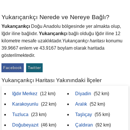
Yukarıçarıkçı Nerede ve Nereye Bağlı?
Yukarıçarıkçı
Doğu Anadolu bölgesinde yer almakta olup,
Iğdır iline bağlıdır.
Yukarıçarıkçı
bağlı olduğu Iğdır iline 12
kilometre mesafe uzaklıktadır.
Yukarıçarıkçı haritası
konumu
39.9667 enlem ve 43.9167 boylam olarak haritada
gösterilmektedir.
Facebook
Twitter
Yukarıçarıkçı Haritası Yakınındaki İlçeler
Iğdır Merkez
(12 km)
Diyadin
(52 km)
Karakoyunlu
(22 km)
Aralık
(52 km)
Tuzluca
(23 km)
Taşlıçay
(55 km)
Doğubeyazıt
(46 km)
Çaldıran
(92 km)