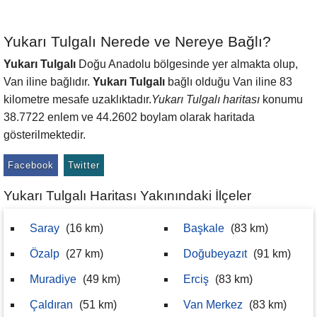
Yukarı Tulgalı Nerede ve Nereye Bağlı?
Yukarı Tulgalı
Doğu Anadolu bölgesinde yer almakta olup,
Van iline bağlıdır.
Yukarı Tulgalı
bağlı olduğu Van iline 83
kilometre mesafe uzaklıktadır.
Yukarı Tulgalı haritası
konumu
38.7722 enlem ve 44.2602 boylam olarak haritada
gösterilmektedir.
Facebook
Twitter
Yukarı Tulgalı Haritası Yakınındaki İlçeler
Saray
(16 km)
Başkale
(83 km)
Özalp
(27 km)
Doğubeyazıt
(91 km)
Muradiye
(49 km)
Erciş
(83 km)
Çaldıran
(51 km)
Van Merkez
(83 km)