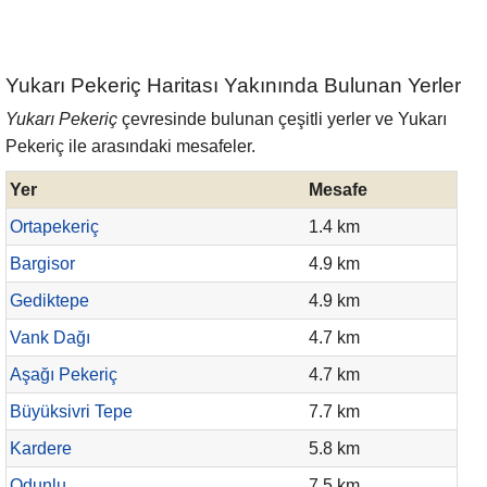
Yukarı Pekeriç Haritası Yakınında Bulunan Yerler
Yukarı Pekeriç
çevresinde bulunan çeşitli yerler ve Yukarı
Pekeriç ile arasındaki mesafeler.
Yer
Mesafe
Ortapekeriç
1.4 km
Bargisor
4.9 km
Gediktepe
4.9 km
Vank Dağı
4.7 km
Aşağı Pekeriç
4.7 km
Büyüksivri Tepe
7.7 km
Kardere
5.8 km
Odunlu
7.5 km