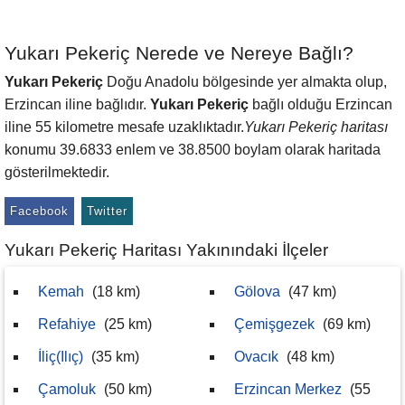
Yukarı Pekeriç Nerede ve Nereye Bağlı?
Yukarı Pekeriç
Doğu Anadolu bölgesinde yer almakta olup,
Erzincan iline bağlıdır.
Yukarı Pekeriç
bağlı olduğu Erzincan
iline 55 kilometre mesafe uzaklıktadır.
Yukarı Pekeriç haritası
konumu 39.6833 enlem ve 38.8500 boylam olarak haritada
gösterilmektedir.
Facebook
Twitter
Yukarı Pekeriç Haritası Yakınındaki İlçeler
Kemah
(18 km)
Gölova
(47 km)
Refahiye
(25 km)
Çemişgezek
(69 km)
İliç(Ilıç)
(35 km)
Ovacık
(48 km)
Çamoluk
(50 km)
Erzincan Merkez
(55