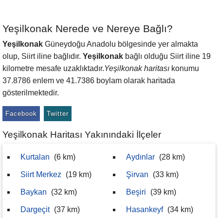
Yeşilkonak Nerede ve Nereye Bağlı?
Yeşilkonak
Güneydoğu Anadolu bölgesinde yer almakta
olup, Siirt iline bağlıdır.
Yeşilkonak
bağlı olduğu Siirt iline 19
kilometre mesafe uzaklıktadır.
Yeşilkonak haritası
konumu
37.8786 enlem ve 41.7386 boylam olarak haritada
gösterilmektedir.
Facebook
Twitter
Yeşilkonak Haritası Yakınındaki İlçeler
Kurtalan
(6 km)
Aydınlar
(28 km)
Siirt Merkez
(19 km)
Şirvan
(33 km)
Baykan
(32 km)
Beşiri
(39 km)
Dargeçit
(37 km)
Hasankeyf
(34 km)