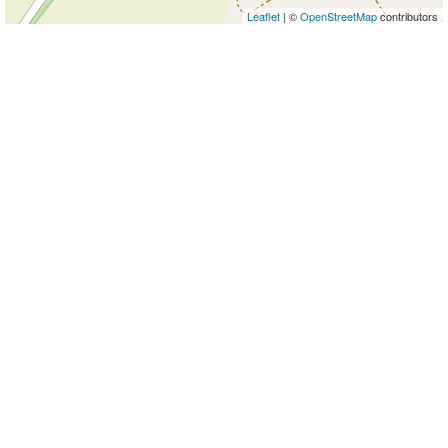
Leaflet
| ©
OpenStreetMap
contributors