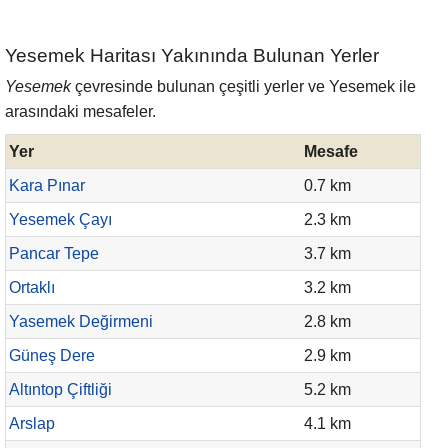
Yesemek Haritası Yakınında Bulunan Yerler
Yesemek
çevresinde bulunan çeşitli yerler ve Yesemek ile
arasındaki mesafeler.
Yer
Mesafe
Kara Pınar
0.7 km
Yesemek Çayı
2.3 km
Pancar Tepe
3.7 km
Ortaklı
3.2 km
Yasemek Değirmeni
2.8 km
Güneş Dere
2.9 km
Altıntop Çiftliği
5.2 km
Arslap
4.1 km