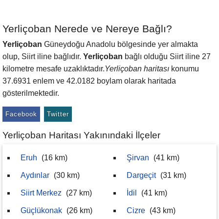
Yerliçoban Nerede ve Nereye Bağlı?
Yerliçoban
Güneydoğu Anadolu bölgesinde yer almakta
olup, Siirt iline bağlıdır.
Yerliçoban
bağlı olduğu Siirt iline 27
kilometre mesafe uzaklıktadır.
Yerliçoban haritası
konumu
37.6931 enlem ve 42.0182 boylam olarak haritada
gösterilmektedir.
Facebook
Twitter
Yerliçoban Haritası Yakınındaki İlçeler
Eruh
(16 km)
Şirvan
(41 km)
Aydınlar
(30 km)
Dargeçit
(31 km)
Siirt Merkez
(27 km)
İdil
(41 km)
Güçlükonak
(26 km)
Cizre
(43 km)