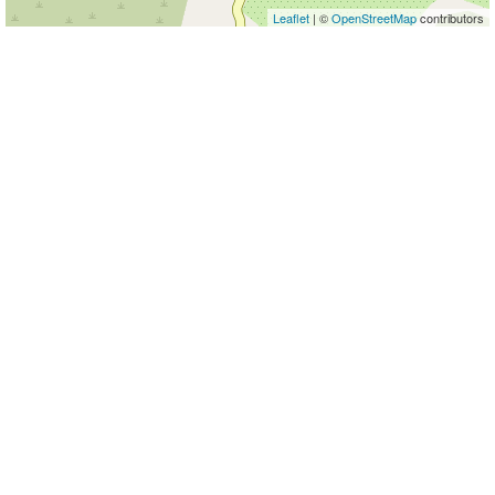
Leaflet
| ©
OpenStreetMap
contributors