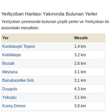
Yerliçoban Haritası Yakınında Bulunan Yerler
Yerliçoban
çevresinde bulunan çeşitli yerler ve Yerliçoban ile
arasındaki mesafeler.
Yer
Mesafe
Kurdukuşki Tepesi
1.4 km
Kekliktepe
3.2 km
Bozatlı
2.6 km
Meylana
3.1 km
Banabazetke Sırtı
3.1 km
Duygulu
4.3 km
Yokuşlu
3.1 km
Kureş Deresi
3.8 km