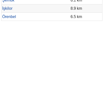
Şemük
6.1 km
İşkilor
8.9 km
Örenbel
6.5 km