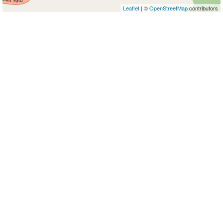
Leaflet
| ©
OpenStreetMap
contributors